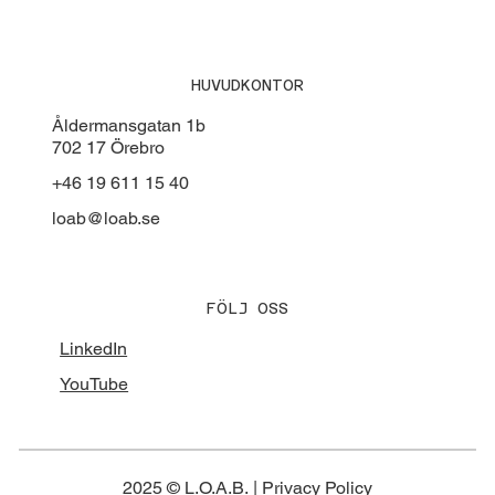
HUVUDKONTOR
Åldermansgatan 1b
702 17 Örebro
+46 19 611 15 40
loab@loab.se
FÖLJ OSS
LinkedIn
YouTube
2025 © L.O.A.B. |
Privacy Policy