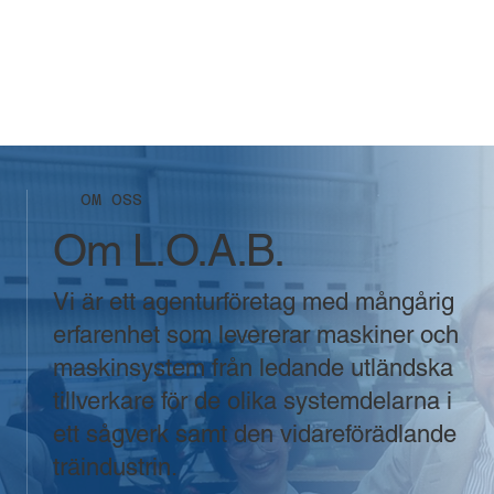
OM OSS
Om L.O.A.B.
Vi är ett agenturföretag med mångårig
erfarenhet som levererar maskiner och
maskinsystem från ledande utländska
tillverkare för de olika systemdelarna i
ett sågverk samt den vidareförädlande
träindustrin.