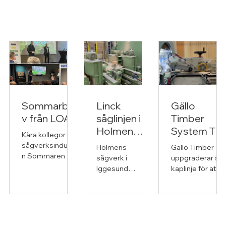
Sommarbre
Linck
Gällo
v från LOAB
såglinjen i
Timber
Holmen
System TM
Kära kollegor i
Iggesund
kaplinje
sågverksindustri
Holmens
Gällö Timber
n Sommaren är
sågverk i
uppgraderar sin
äntligen här – en
Iggesund
kaplinje för att i
tid för solvarma
fortsätter att
framtiden kunna
dagar, ljumma
uppgradera sin
vara ännu mer
kvällar och sena
LINCK-såglinje.
flexibel i sin
VM-nätter. Det
Såglinjen i
produktion av
har varit ännu en
Iggesund var
emballageprod