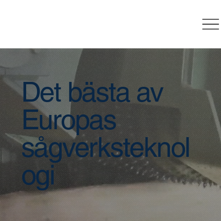
Det bästa av
Europas
sågverksteknol
ogi