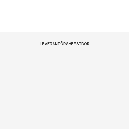
bland annat
t.ex. nya VPM
igenom de
profileringsaggr
senaste
egat i nonstop
nyheterna, samt
utförande som
vilka lö
möjliggör byte
LEVERANTÖRSHEMSIDOR