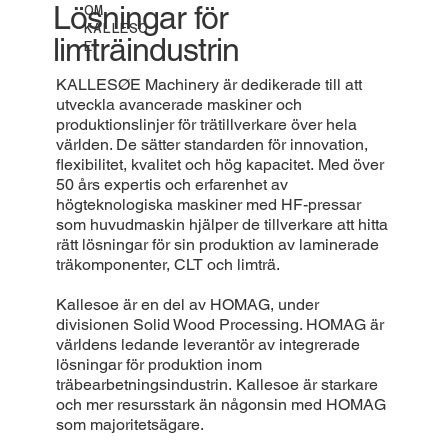
Lösningar för
OM
KALLESO
limträindustrin
E
KALLESØE Machinery är dedikerade till att
utveckla avancerade maskiner och
produktionslinjer för trätillverkare över hela
världen. De sätter standarden för innovation,
flexibilitet, kvalitet och hög kapacitet. Med över
50 års expertis och erfarenhet av
högteknologiska maskiner med HF-pressar
som huvudmaskin hjälper de tillverkare att hitta
rätt lösningar för sin produktion av laminerade
träkomponenter, CLT och limträ.
Kallesoe är en del av HOMAG, under
divisionen Solid Wood Processing. HOMAG är
världens ledande leverantör av integrerade
lösningar för produktion inom
träbearbetningsindustrin. Kallesoe är starkare
och mer resursstark än någonsin med HOMAG
som majoritetsägare.