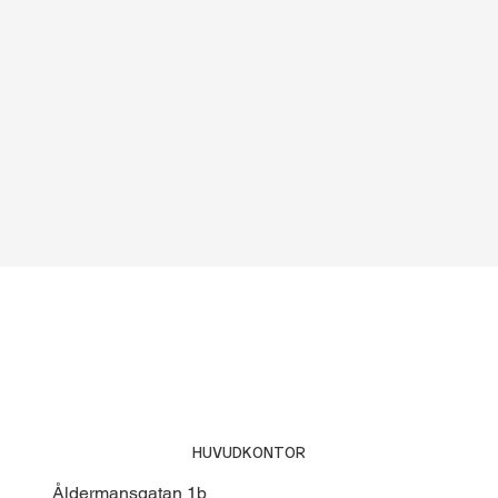
HUVUDKONTOR
Åldermansgatan 1b