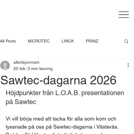
All Posts
MiCROTEC
LINCK
PRINZ
albinbjornram
System TM
EWD
Springer
Kallesøe
20 feb.
3 min läsning
Sawtec-dagarna 2026
Höjdpunkter från L.O.A.B. presentationen 
på Sawtec
Vi vill börja med att tacka för alla som kom och 
lyssnade på oss på Sawtec-dagarna i Västerås. 