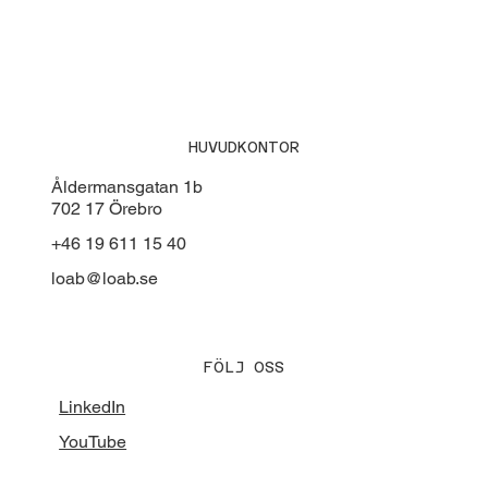
Sommarbrev från LOAB
HUVUDKONTOR
Åldermansgatan 1b
702 17 Örebro
+46 19 611 15 40
loab@loab.se
FÖLJ OSS
LinkedIn
YouTube