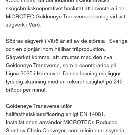
Wood inletts, då det ledande skandinaviska 
skogsbrukskooperativet beslutat att investera i en 
MiCROTEC Goldeneye Transverse-lösning vid sitt 
sågverk i Värö.
Södras sågverk i Värö är ett av de största i Sverige 
och en pionjär inom hållbar träproduktion. 
Sågverket kommer att utrustas med den nya 
Goldeneye Transverse, som presenterades på 
Ligna 2025 i Hannover. Denna lösning möjliggör 
fyrsidig skanning med en rekordhastighet på 240 
brädor per minut.
Goldeneye Transverse utför 
hållfasthetsklassificering enligt EN 14081. 
Installationen använder MiCROTECs Reduced 
Shadow Chain Conveyor, som minimerar skymda 