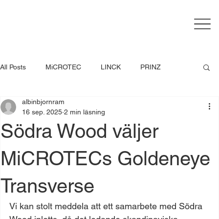
All Posts
MiCROTEC
LINCK
PRINZ
albinbjornram
System TM
EWD
Springer
Kallesøe
16 sep. 2025
2 min läsning
Södra Wood väljer
MiCROTECs Goldeneye
Transverse
Vi kan stolt meddela att ett samarbete med Södra 