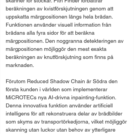
skanner för stockar. Pith Finder förbättrar 
beräkningen av kvistförskjutningen genom att 
uppskatta märgpositionen längs hela brädan. 
Funktionen använder visuell information från 
brädans alla fyra sidor för att beräkna 
märgpositionen. Den noggranna detekteringen av 
märgpositionen möjliggör den mest exakta 
beräkningen av knutförskjutning som finns på 
marknaden.
Förutom Reduced Shadow Chain är Södra den 
första kunden i världen som implementerar 
MiCROTECs nya AI-drivna inpainting-funktion. 
Denna innovativa funktion använder artificiell 
intelligens för att rekonstruera delar av brädbilder 
som skyms av transportörkedjorna, vilket möjliggör 
skanning utan luckor utan behov av ytterligare 