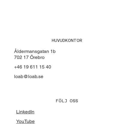
HUVUDKONTOR
Åldermansgatan 1b
702 17 Örebro
+46 19 611 15 40
Goldeneye i Derome - Optimerad avkastning och
råvaruutnyttjande
loab@loab.se
FÖLJ OSS
LinkedIn
YouTube