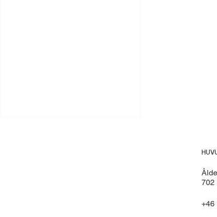
HUV
Åld
702 
+46 
Leveranser av TWIN-L