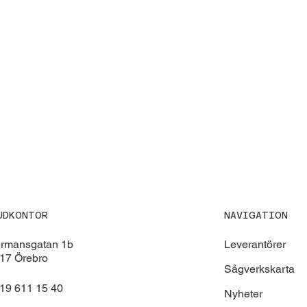
NAVIGATION
UDKONTOR
Leverantörer
ermansgatan 1b
17 Örebro
Sågverkskarta
19 611 15 40
Nyheter