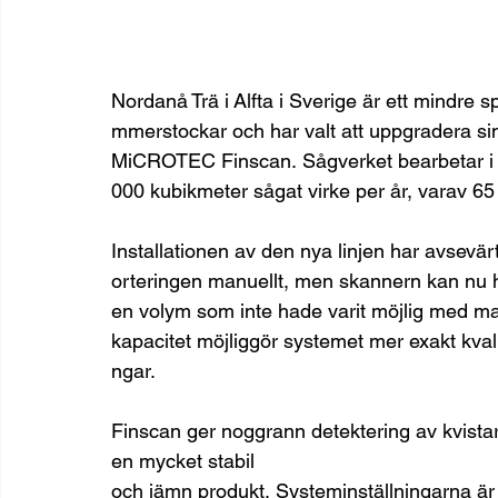
Nordanå Trä i Alfta i Sverige är ett mindre 
mmerstockar och har valt att uppgradera si
MiCROTEC Finscan. Sågverket bearbetar i 
000 kubikmeter sågat virke per år, varav 65 
Installationen av den nya linjen har avsevär
orteringen manuellt, men skannern kan nu ha
en volym som inte hade varit möjlig med ma
kapacitet möjliggör systemet mer exakt kvali
ngar.
Finscan ger noggrann detektering av kvistar o
en mycket stabil 
och jämn produkt. Systeminställningarna är e