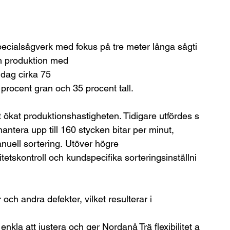
specialsågverk med fokus på tre meter långa sågti
n produktion med 
dag cirka 75 
procent gran och 35 procent tall.
t ökat produktionshastigheten. Tidigare utfördes s
ntera upp till 160 stycken bitar per minut, 
nuell sortering. Utöver högre 
tetskontroll och kundspecifika sorteringsinställni
ch andra defekter, vilket resulterar i 
nkla att justera och ger Nordanå Trä flexibilitet a