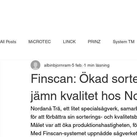
All Posts
MiCROTEC
LINCK
PRINZ
System TM
albinbjornram
5 feb.
1 min läsning
Finscan: Ökad sort
jämn kvalitet hos N
Nordanå Trä, ett litet specialsågverk, sa
för att förbättra sin sorterings- och kvalit
Målet var att öka produktionshastigheten, för
Med Finscan-systemet uppnådde sågverket ex