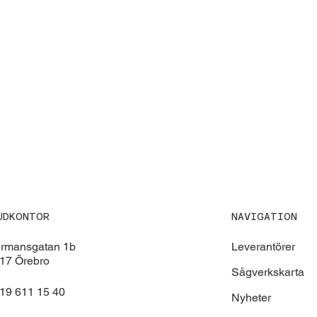
NAVIGATION
UDKONTOR
Leverantörer
ermansgatan 1b
17 Örebro
Sågverkskarta
19 611 15 40
Nyheter