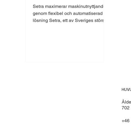
Setra maximerar maskinutnyttjandet
genom flexibel och automatiserad
lösning Setra, ett av Sveriges största
träindustriföretag,...
HUV
Åld
702 
+46 